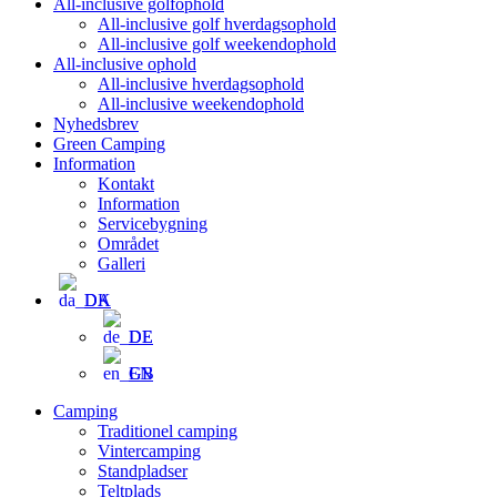
All-inclusive golfophold
All-inclusive golf hverdagsophold
All-inclusive golf weekendophold
All-inclusive ophold
All-inclusive hverdagsophold
All-inclusive weekendophold
Nyhedsbrev
Green Camping
Information
Kontakt
Information
Servicebygning
Området
Galleri
DA
DE
EN
Camping
Traditionel camping
Vintercamping
Standpladser
Teltplads