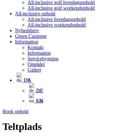
All-inclusive golf hverdagsophold
All-inclusive golf weekendophold
All-inclusive ophold
All-inclusive hverdagsophold
All-inclusive weekendophold
Nyhedsbrev
Green Camping
Information
Kontakt
Information
Servicebygning
Området
Galleri
DA
DE
EN
Book ophold
Teltplads