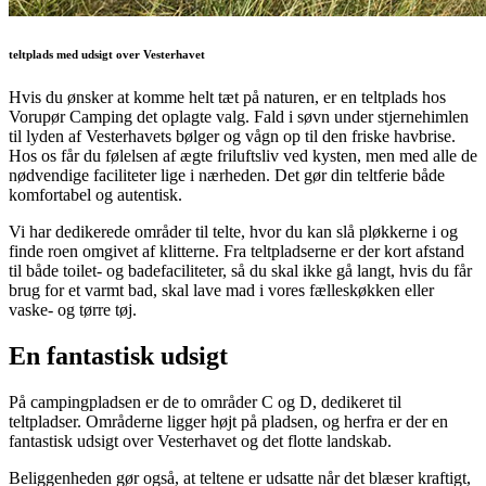
teltplads med udsigt over Vesterhavet
Hvis du ønsker at komme helt tæt på naturen, er en teltplads hos
Vorupør Camping det oplagte valg. Fald i søvn under stjernehimlen
til lyden af Vesterhavets bølger og vågn op til den friske havbrise.
Hos os får du følelsen af ægte friluftsliv ved kysten, men med alle de
nødvendige faciliteter lige i nærheden. Det gør din teltferie både
komfortabel og autentisk.
Vi har dedikerede områder til telte, hvor du kan slå pløkkerne i og
finde roen omgivet af klitterne. Fra teltpladserne er der kort afstand
til både toilet- og badefaciliteter, så du skal ikke gå langt, hvis du får
brug for et varmt bad, skal lave mad i vores fælleskøkken eller
vaske- og tørre tøj.
En fantastisk udsigt
På campingpladsen er de to områder C og D, dedikeret til
teltpladser. Områderne ligger højt på pladsen, og herfra er der en
fantastisk udsigt over Vesterhavet og det flotte landskab.
Beliggenheden gør også, at teltene er udsatte når det blæser kraftigt,