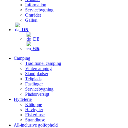
Information
Servicebygning
Området
Galleri
DA
DE
EN
Camping
Traditionel camping
Vintercamping
Standpladser
Teltplads
Fastligger
Servicebygning
Pladsoversigt
Hytteferie
Klittoppe
Havhytter
Fiskerhuse
Strandhuse
All-inclusive golfophold