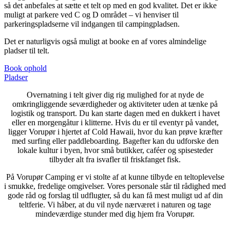
så det anbefales at sætte et telt op med en god kvalitet. Det er ikke
muligt at parkere ved C og D området – vi henviser til
parkeringspladserne vil indgangen til campingpladsen.
Det er naturligvis også muligt at booke en af vores almindelige
pladser til telt.
Book ophold
Pladser
Overnatning i telt giver dig rig mulighed for at nyde de
omkringliggende seværdigheder og aktiviteter uden at tænke på
logistik og transport. Du kan starte dagen med en dukkert i havet
eller en morgengåtur i klitterne. Hvis du er til eventyr på vandet,
ligger Vorupør i hjertet af Cold Hawaii, hvor du kan prøve kræfter
med surfing eller paddleboarding. Bagefter kan du udforske den
lokale kultur i byen, hvor små butikker, caféer og spisesteder
tilbyder alt fra isvafler til friskfanget fisk.
På Vorupør Camping er vi stolte af at kunne tilbyde en teltoplevelse
i smukke, fredelige omgivelser. Vores personale står til rådighed med
gode råd og forslag til udflugter, så du kan få mest muligt ud af din
teltferie. Vi håber, at du vil nyde nærværet i naturen og tage
mindeværdige stunder med dig hjem fra Vorupør.