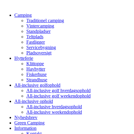
Camping
Traditionel camping
Vintercamping
Standpladser
Teltplads
Fastligger
Servicebygning
Pladsoversigt
Hytteferie
Klittoppe
Havhytter
Fiskerhuse
Strandhuse
All-inclusive golfophold
All-inclusive golf hverdagsophold
All-inclusive golf weekendophold
All-inclusive ophold
All-inclusive hverdagsophold
All-inclusive weekendophold
Nyhedsbrev
Green Camping
Information
Kontakt