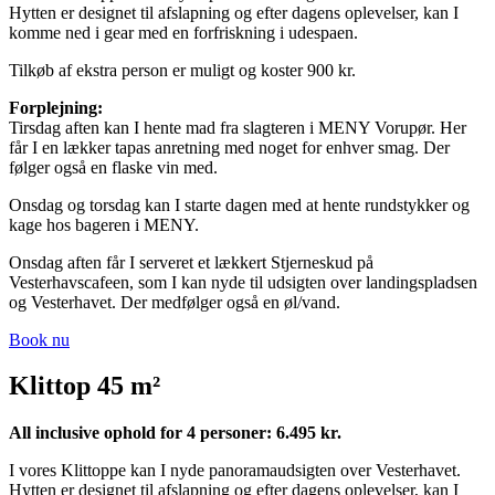
Hytten er designet til afslapning og efter dagens oplevelser, kan I
komme ned i gear med en forfriskning i udespaen.
Tilkøb af ekstra person er muligt og koster 900 kr.
Forplejning:
Tirsdag aften kan I hente mad fra slagteren i MENY Vorupør. Her
får I en lækker tapas anretning med noget for enhver smag. Der
følger også en flaske vin med.
Onsdag og torsdag kan I starte dagen med at hente rundstykker og
kage hos bageren i MENY.
Onsdag aften får I serveret et lækkert Stjerneskud på
Vesterhavscafeen, som I kan nyde til udsigten over landingspladsen
og Vesterhavet. Der medfølger også en øl/vand.
Book nu
Klittop 45 m²
All inclusive ophold for 4 personer: 6.495 kr.
I vores Klittoppe kan I nyde panoramaudsigten over Vesterhavet.
Hytten er designet til afslapning og efter dagens oplevelser, kan I