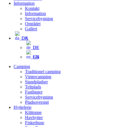
Information
Kontakt
Information
Servicebygning
Området
Galleri
DA
DE
EN
Camping
Traditionel camping
Vintercamping
Standpladser
Teltplads
Fastligger
Servicebygning
Pladsoversigt
Hytteferie
Klittoppe
Havhytter
Fiskerhuse