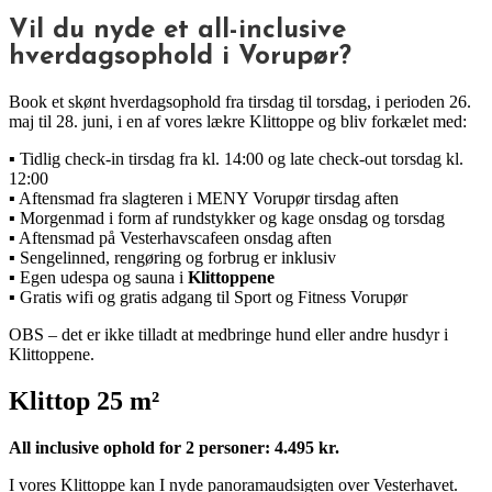
Vil du nyde et all-inclusive
hverdagsophold i Vorupør?
Book et skønt hverdagsophold fra tirsdag til torsdag, i perioden 26.
maj til 28. juni, i en af vores lækre Klittoppe og bliv forkælet med:
▪️
Tidlig check-in tirsdag fra kl. 14:00 og late check-out torsdag kl.
12:00
▪️ Aftensmad fra slagteren i MENY Vorupør tirsdag aften
▪️ Morgenmad i form af rundstykker og kage onsdag og torsdag
▪️ Aftensmad på Vesterhavscafeen onsdag aften
▪️ Sengelinned, rengøring og forbrug er inklusiv
▪️
Egen udespa og sauna i
Klittoppene
▪️
Gratis wifi og gratis adgang til Sport og Fitness Vorupør
OBS – det er ikke tilladt at medbringe hund eller andre husdyr i
Klittoppene.
Klittop 25 m²
All inclusive ophold for 2 personer: 4.495 kr.
I vores Klittoppe kan I nyde panoramaudsigten over Vesterhavet.