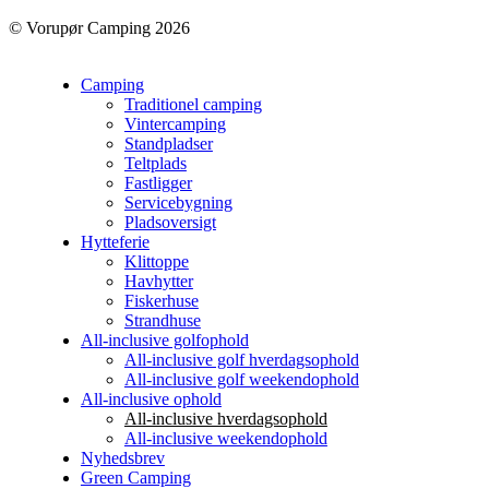
© Vorupør Camping 2026
Camping
Traditionel camping
Vintercamping
Standpladser
Teltplads
Fastligger
Servicebygning
Pladsoversigt
Hytteferie
Klittoppe
Havhytter
Fiskerhuse
Strandhuse
All-inclusive golfophold
All-inclusive golf hverdagsophold
All-inclusive golf weekendophold
All-inclusive ophold
All-inclusive hverdagsophold
All-inclusive weekendophold
Nyhedsbrev
Green Camping