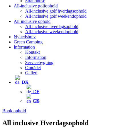
Strandhuse
All-inclusive golfophold
All-inclusive golf hverdagsophold
All-inclusive golf weekendophold
All-inclusive ophold
All-inclusive hverdagsophold
All-inclusive weekendophold
Nyhedsbrev
Green Camping
Information
Kontakt
Information
Servicebygning
Området
Galleri
DA
DE
EN
Book ophold
All inclusive Hverdagsophold