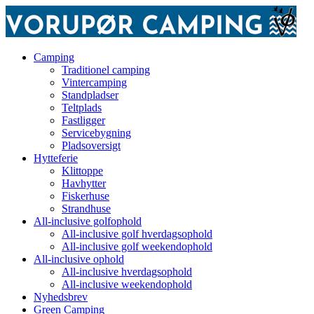
Camping
Traditionel camping
Vintercamping
Standpladser
Teltplads
Fastligger
Servicebygning
Pladsoversigt
Hytteferie
Klittoppe
Havhytter
Fiskerhuse
Strandhuse
All-inclusive golfophold
All-inclusive golf hverdagsophold
All-inclusive golf weekendophold
All-inclusive ophold
All-inclusive hverdagsophold
All-inclusive weekendophold
Nyhedsbrev
Green Camping