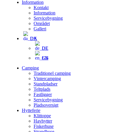
Information
Kontakt
Information
Servicebygning
Området
Galleri
DA
DE
EN
Camping
Traditionel camping
Vintercamping
Standpladser
Teltplads
Fastligger
Servicebygning
Pladsoversigt
Hytteferie
Klittoppe
Havhytter
Fiskerhuse
Strandhuse