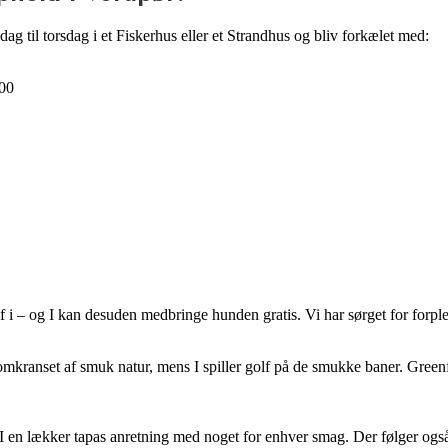
rsdag til torsdag i et Fiskerhus eller et Strandhus og bliv forkælet med:
:00
af i – og I kan desuden medbringe hunden gratis. Vi har sørget for forpl
mkranset af smuk natur, mens I spiller golf på de smukke baner. Greenfee
 I en lækker tapas anretning med noget for enhver smag. Der følger og