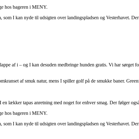
kage hos bageren i MENY.
n, som I kan nyde til udsigten over landingspladsen og Vesterhavet. De
slappe af i – og I kan desuden medbringe hunden gratis. Vi har sørget fo
mkranset af smuk natur, mens I spiller golf på de smukke baner. Greenfee
 I en lækker tapas anretning med noget for enhver smag. Der følger og
kage hos bageren i MENY.
n, som I kan nyde til udsigten over landingspladsen og Vesterhavet. De