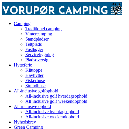
Camping
Traditionel camping
Vintercamping
Standpladser
Teltplads
Fastligger
Servicebygning
Pladsoversigt
Hytteferie
Klittoppe
Havhytter
Fiskerhuse
Strandhuse
All-inclusive golfophold
All-inclusive golf hverdagsophold
All-inclusive golf weekendophold
All-inclusive ophold
All-inclusive hverdagsophold
All-inclusive weekendophold
Nyhedsbrev
Green Camping