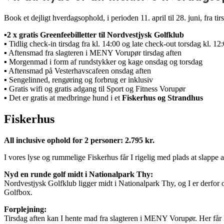
Book et dejligt hverdagsophold, i perioden 11. april til 28. juni, fra ti
▪️
2 x gratis Greenfeebilletter til Nordvestjysk Golfklub
▪️
Tidlig check-in tirsdag fra kl. 14:00 og late check-out torsdag kl. 12
▪️ Aftensmad fra slagteren i MENY Vorupør tirsdag aften
▪️ Morgenmad i form af rundstykker og kage onsdag og torsdag
▪️ Aftensmad på Vesterhavscafeen onsdag aften
▪️ Sengelinned, rengøring og forbrug er inklusiv
▪️ Gratis wifi og gratis adgang til Sport og Fitness Vorupør
▪️
Det er gratis at medbringe hund i et
Fiskerhus og Strandhus
Fiskerhus
All inclusive ophold for 2 personer: 2.795 kr.
I vores lyse og rummelige Fiskerhus får I rigelig med plads at slappe 
Nyd en runde golf midt i Nationalpark Thy:
Nordvestjysk Golfklub ligger midt i Nationalpark Thy, og I er derfor o
Golfbox.
Forplejning:
Tirsdag aften kan I hente mad fra slagteren i MENY Vorupør. Her får