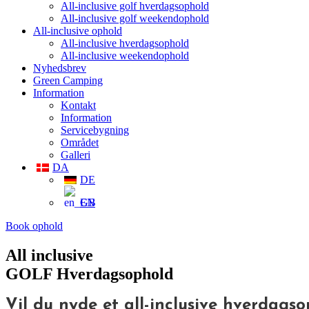
All-inclusive golf hverdagsophold
All-inclusive golf weekendophold
All-inclusive ophold
All-inclusive hverdagsophold
All-inclusive weekendophold
Nyhedsbrev
Green Camping
Information
Kontakt
Information
Servicebygning
Området
Galleri
DA
DE
EN
Book ophold
All inclusive
GOLF Hverdagsophold
Vil du nyde et all-inclusive hverdags