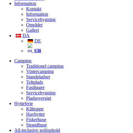
Information
Kontakt
Information
Servicebygning
Området
Galleri
DA
DE
EN
Camping
Traditionel camping
Vintercamping
Standpladser
Teltplads
Fastligger
Servicebygning
Pladsoversigt
Hytteferie
Klittoppe
Havhytter
Fiskerhuse
Strandhuse
All-inclusive golfophold