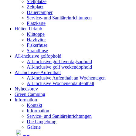
Stellplätze
Zeltplatz
Dauercamper
Service- und Sanitäreinrichtungen
Platzkarte
Hütten Urlaub
Klittoppe
Havhytter
Fiskerhuse
Strandhuse
All-inclusive golfophold
All-inclusive golf hverdagsophold
All-inclusive golf weekendophold
All-Inclusive Aufenthalt
All-inclusive Aufenthalt an Wochentagen
All-inclusive Wochenendaufenthalt
Nyhedsbrev
Green Camping
Information
Kontakt
Information
Service- und Sanitäreinrichtungen
Die Umgebung
Galerie