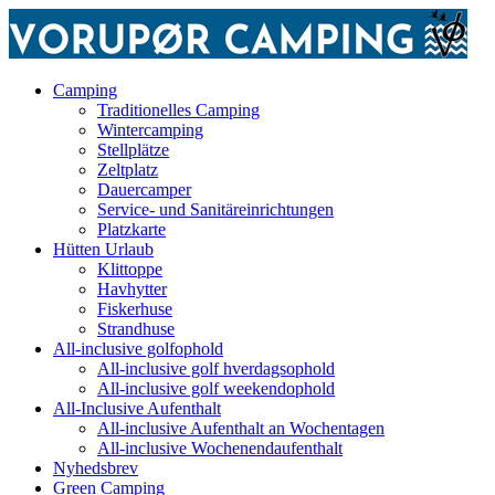
Camping
Traditionelles Camping
Wintercamping
Stellplätze
Zeltplatz
Dauercamper
Service- und Sanitäreinrichtungen
Platzkarte
Hütten Urlaub
Klittoppe
Havhytter
Fiskerhuse
Strandhuse
All-inclusive golfophold
All-inclusive golf hverdagsophold
All-inclusive golf weekendophold
All-Inclusive Aufenthalt
All-inclusive Aufenthalt an Wochentagen
All-inclusive Wochenendaufenthalt
Nyhedsbrev
Green Camping