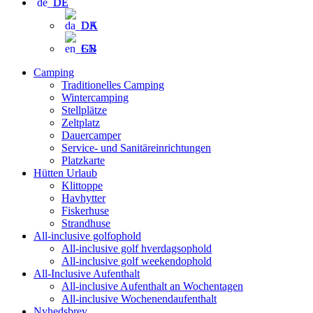
DE
DA
EN
Camping
Traditionelles Camping
Wintercamping
Stellplätze
Zeltplatz
Dauercamper
Service- und Sanitäreinrichtungen
Platzkarte
Hütten Urlaub
Klittoppe
Havhytter
Fiskerhuse
Strandhuse
All-inclusive golfophold
All-inclusive golf hverdagsophold
All-inclusive golf weekendophold
All-Inclusive Aufenthalt
All-inclusive Aufenthalt an Wochentagen
All-inclusive Wochenendaufenthalt
Nyhedsbrev