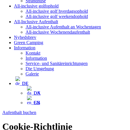
Strandhuse
All-inclusive golfophold
All-inclusive golf hverdagsophold
All-inclusive golf weekendophold
All-Inclusive Aufenthalt
All-inclusive Aufenthalt an Wochentagen
All-inclusive Wochenendaufenthalt
Nyhedsbrev
Green Camping
Information
Kontakt
Information
Service- und Sanitäreinrichtungen
Die Umgebung
Galerie
DE
DA
EN
Aufenthalt buchen
Cookie-Richtlinie