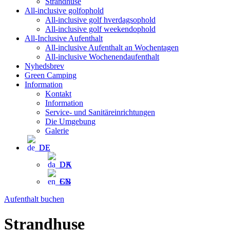
Strandhuse
All-inclusive golfophold
All-inclusive golf hverdagsophold
All-inclusive golf weekendophold
All-Inclusive Aufenthalt
All-inclusive Aufenthalt an Wochentagen
All-inclusive Wochenendaufenthalt
Nyhedsbrev
Green Camping
Information
Kontakt
Information
Service- und Sanitäreinrichtungen
Die Umgebung
Galerie
DE
DA
EN
Aufenthalt buchen
Strandhuse