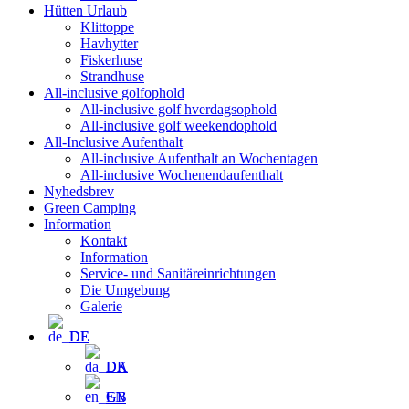
Hütten Urlaub
Klittoppe
Havhytter
Fiskerhuse
Strandhuse
All-inclusive golfophold
All-inclusive golf hverdagsophold
All-inclusive golf weekendophold
All-Inclusive Aufenthalt
All-inclusive Aufenthalt an Wochentagen
All-inclusive Wochenendaufenthalt
Nyhedsbrev
Green Camping
Information
Kontakt
Information
Service- und Sanitäreinrichtungen
Die Umgebung
Galerie
DE
DA
EN