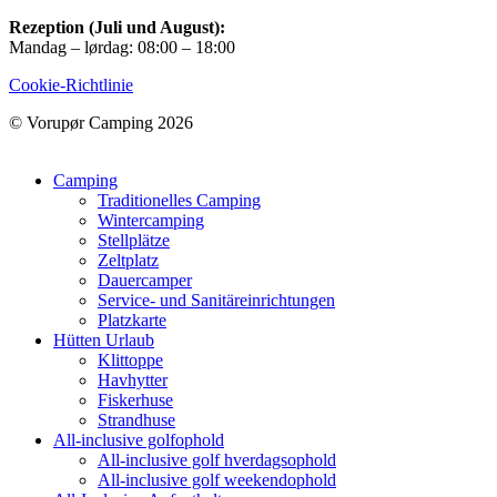
Rezeption (Juli und August):
Mandag – lørdag: 08:00 – 18:00
Cookie-Richtlinie
© Vorupør Camping 2026
Camping
Traditionelles Camping
Wintercamping
Stellplätze
Zeltplatz
Dauercamper
Service- und Sanitäreinrichtungen
Platzkarte
Hütten Urlaub
Klittoppe
Havhytter
Fiskerhuse
Strandhuse
All-inclusive golfophold
All-inclusive golf hverdagsophold
All-inclusive golf weekendophold