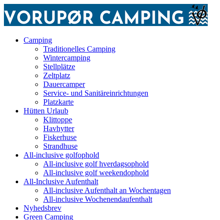
Camping
Traditionelles Camping
Wintercamping
Stellplätze
Zeltplatz
Dauercamper
Service- und Sanitäreinrichtungen
Platzkarte
Hütten Urlaub
Klittoppe
Havhytter
Fiskerhuse
Strandhuse
All-inclusive golfophold
All-inclusive golf hverdagsophold
All-inclusive golf weekendophold
All-Inclusive Aufenthalt
All-inclusive Aufenthalt an Wochentagen
All-inclusive Wochenendaufenthalt
Nyhedsbrev
Green Camping