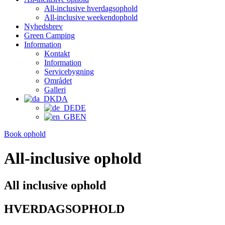
All-inclusive hverdagsophold
All-inclusive weekendophold
Nyhedsbrev
Green Camping
Information
Kontakt
Information
Servicebygning
Området
Galleri
DA
DE
EN
Book ophold
All-inclusive ophold
All inclusive ophold
HVERDAGSOPHOLD