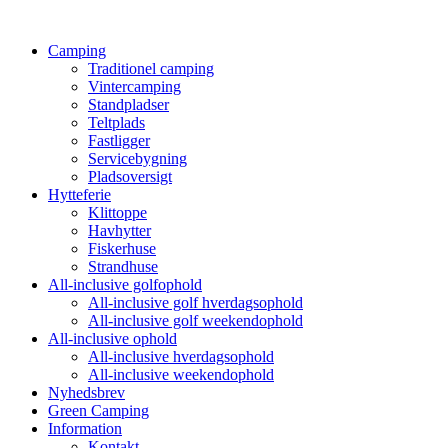
Camping
Traditionel camping
Vintercamping
Standpladser
Teltplads
Fastligger
Servicebygning
Pladsoversigt
Hytteferie
Klittoppe
Havhytter
Fiskerhuse
Strandhuse
All-inclusive golfophold
All-inclusive golf hverdagsophold
All-inclusive golf weekendophold
All-inclusive ophold
All-inclusive hverdagsophold
All-inclusive weekendophold
Nyhedsbrev
Green Camping
Information
Kontakt