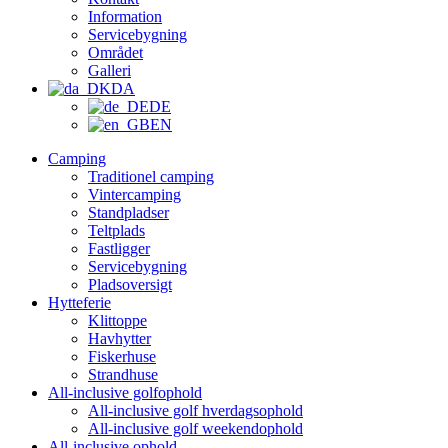
Information
Servicebygning
Området
Galleri
DA
DE
EN
Camping
Traditionel camping
Vintercamping
Standpladser
Teltplads
Fastligger
Servicebygning
Pladsoversigt
Hytteferie
Klittoppe
Havhytter
Fiskerhuse
Strandhuse
All-inclusive golfophold
All-inclusive golf hverdagsophold
All-inclusive golf weekendophold
All-inclusive ophold